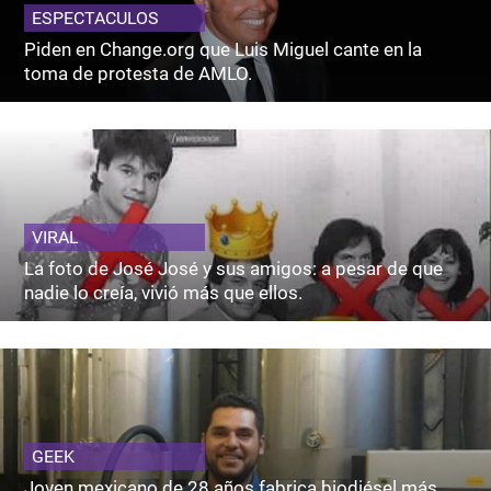
ESPECTACULOS
Piden en Change.org que Luis Miguel cante en la
toma de protesta de AMLO.
VIRAL
La foto de José José y sus amigos: a pesar de que
nadie lo creía, vivió más que ellos.
GEEK
Joven mexicano de 28 años fabrica biodiésel más