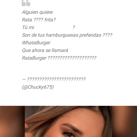
Alguien quiere
Rata ???? frita?
Tú mi
@el_karadepapa
?
Son de tus hamburguesas preferidas ????
WhataBurger
Que ahora se llamará
RataBurger ????????????????????
pic.twitter.com/QyaJyy7CWy
— ????????????????????????
(@Chucky675)
September 1, 2019