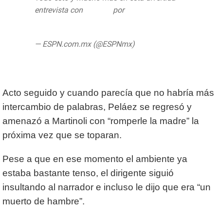
entrevista con
#Toque
por
@JuanPabloFdz
pic.twitter.com/URENJVoM7E
— ESPN.com.mx (@ESPNmx)
June 29,
2020
Acto seguido y cuando parecía que no habría más
intercambio de palabras, Peláez se regresó y
amenazó a Martinoli con “romperle la madre” la
próxima vez que se toparan.
Pese a que en ese momento el ambiente ya
estaba bastante tenso, el dirigente siguió
insultando al narrador e incluso le dijo que era “un
muerto de hambre”.