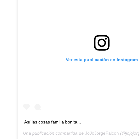
Ver esta publicación en Instagram
Así las cosas familia bonita...
Una publicación compartida de
JoJoJorgeFalcon
(@jojojorg