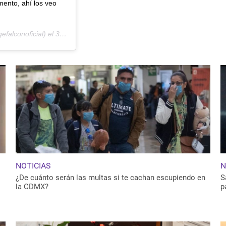
ento, ahí los veo
efalconoficial) el
30 Jul, 2020 a las 5:12 PDT
NOTICIAS
N
¿De cuánto serán las multas si te cachan escupiendo en
S
la CDMX?
p