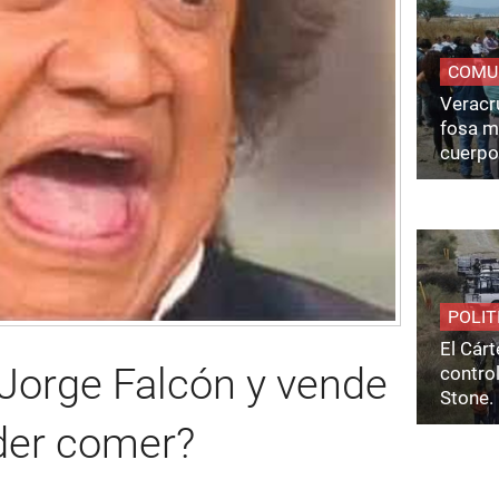
COMU
Veracru
fosa m
cuerpo
POLIT
El Cárt
 Jorge Falcón y vende
control
Stone.
der comer?