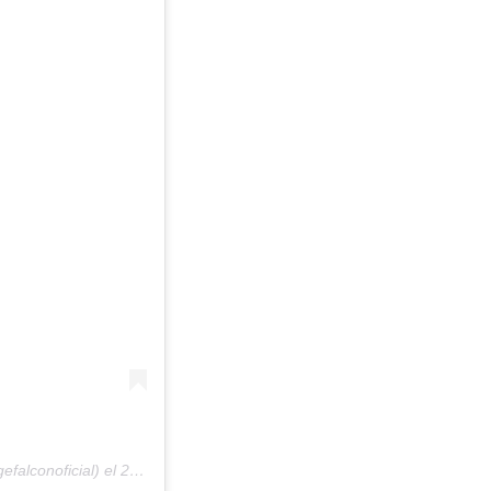
efalconoficial) el
24 Mar, 2020 a las 9:48 PDT