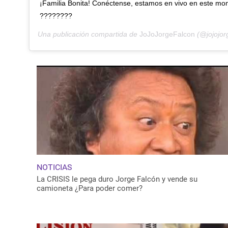
¡Familia Bonita! Conéctense, estamos en vivo en este mom
????????
Una publicación compartida de
JoJoJorgeFalcon
(@jojojorg
NOTICIAS
La CRISIS le pega duro Jorge Falcón y vende su
camioneta ¿Para poder comer?