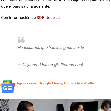
conjunto, reiterando al final de su mensaje su confianza en
que el país saldría adelante.
Con información de
SDP Noticias
No teníamos que haber llegado a esto.
pic.twitter.com/bZDFMKN58j
— Alejandro Moreno (@alitomorenoc)
July
31, 2020
Síguenos en Google News, Clic en la estrella