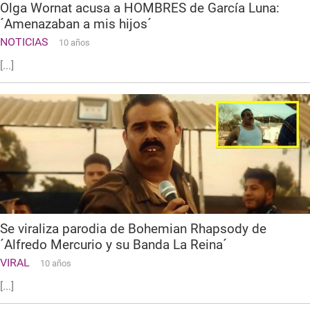
Olga Wornat acusa a HOMBRES de García Luna:
´Amenazaban a mis hijos´
NOTICIAS
10 años
[...]
Se viraliza parodia de Bohemian Rhapsody de
´Alfredo Mercurio y su Banda La Reina´
VIRAL
10 años
[...]