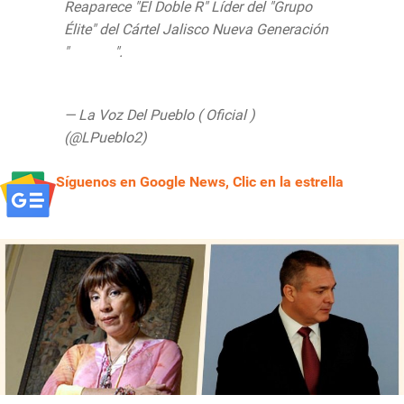
Reaparece "El Doble R" Líder del "Grupo
Élite" del Cártel Jalisco Nueva Generación
"
#CJNG
".
#Guerrajuato
pic.twitter.com/9bJyUN3R5y
— La Voz Del Pueblo ( Oficial )
(@LPueblo2)
July 22, 2020
Síguenos en Google News, Clic en la estrella