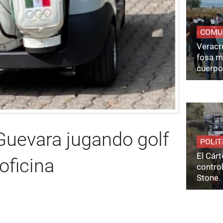
COMU
Veracru
fosa m
cuerpo
Guevara jugando golf
POLIT
El Cárt
oficina
control
Stone.