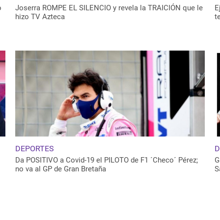
o
Joserra ROMPE EL SILENCIO y revela la TRAICIÓN que le
E
hizo TV Azteca
t
DEPORTES
D
Da POSITIVO a Covid-19 el PILOTO de F1 ´Checo´ Pérez;
G
no va al GP de Gran Bretaña
S