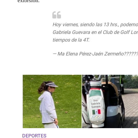
extorsión.
Hoy viernes, siendo las 13 hrs., podemo
Gabriela Guevara en el Club de Golf L
tiempos de la 4T.
#AnaGabrielaGolfista
— Ma Elena Pérez-Jaén Zermeño?????
July 31, 2020
DEPORTES