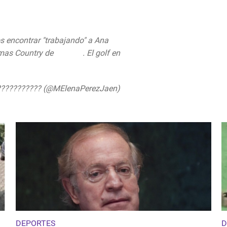
s encontrar "trabajando" a Ana
omas Country de
#CDMX
. El golf en
pic.twitter.com/PSzRtvEmKe
??????????? (@MElenaPerezJaen)
DEPORTES
D