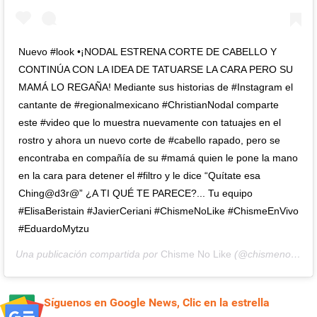
Nuevo #look •¡NODAL ESTRENA CORTE DE CABELLO Y
CONTINÚA CON LA IDEA DE TATUARSE LA CARA PERO SU
MAMÁ LO REGAÑA! Mediante sus historias de #Instagram el
cantante de #regionalmexicano #ChristianNodal comparte
este #video que lo muestra nuevamente con tatuajes en el
rostro y ahora un nuevo corte de #cabello rapado, pero se
encontraba en compañía de su #mamá quien le pone la mano
en la cara para detener el #filtro y le dice “Quítate esa
Ching@d3r@” ¿A TI QUÉ TE PARECE?... Tu equipo
#ElisaBeristain #JavierCeriani #ChismeNoLike #ChismeEnVivo
#EduardoMytzu
Una publicación compartida por
Chisme No Like
(@chismenolikeoficial) el
Síguenos en Google News, Clic en la estrella