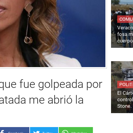
COMU
Veracru
fosa m
cuerpo
que fue golpeada por
POLIT
El Cárt
atada me abrió la
control
Stone.