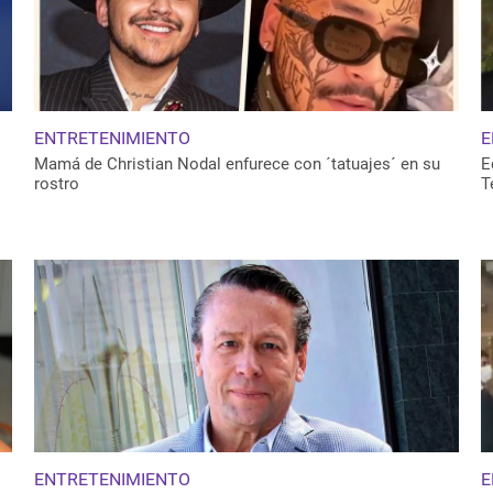
ENTRETENIMIENTO
E
Mamá de Christian Nodal enfurece con ´tatuajes´ en su
E
rostro
T
ENTRETENIMIENTO
E