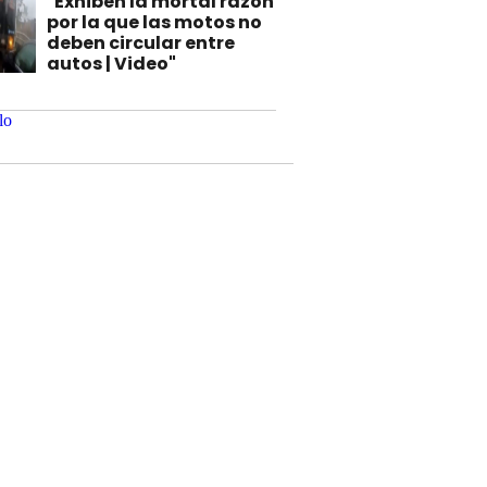
"Exhiben la mortal razón
por la que las motos no
deben circular entre
autos | Video"