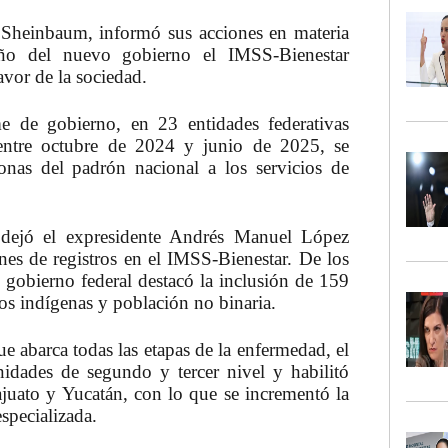
 Sheinbaum
, informó sus acciones en materia
año del nuevo gobierno el
IMSS-Bienestar
avor de la sociedad.
me de gobierno,
en 23 entidades federativas
entre octubre de 2024 y junio de 2025
, se
onas del padrón nacional a los servicios de
 dejó el expresidente Andrés Manuel López
es de registros en el IMSS-Bienestar.
De los
l gobierno federal destacó la inclusión de
159
los indígenas y población no binaria.
ue abarca todas las etapas de la enfermedad,
el
des de segundo y tercer nivel y habilitó
juato y Yucatán
, con lo que se incrementó la
especializada.