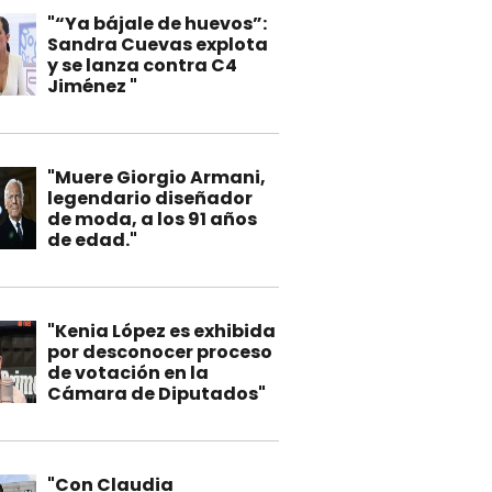
"“Ya bájale de huevos”:
Sandra Cuevas explota
y se lanza contra C4
Jiménez "
"Muere Giorgio Armani,
legendario diseñador
de moda, a los 91 años
de edad."
"Kenia López es exhibida
por desconocer proceso
de votación en la
Cámara de Diputados"
"Con Claudia