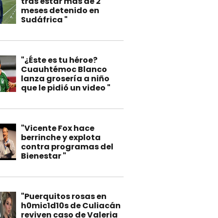
tras estar más de 2
meses detenido en
Sudáfrica "
"¿Éste es tu héroe?
Cuauhtémoc Blanco
lanza grosería a niño
que le pidió un video "
"Vicente Fox hace
berrinche y explota
contra programas del
Bienestar "
"Puerquitos rosas en
h0mic1d10s de Culiacán
reviven caso de Valeria