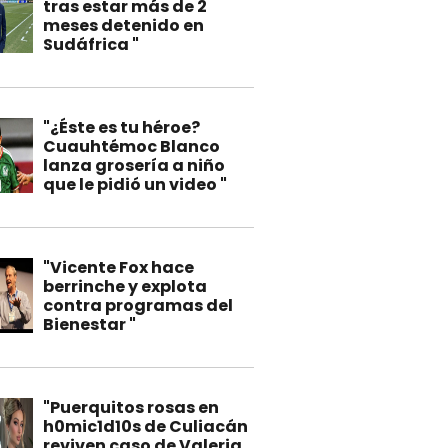
tras estar más de 2
meses detenido en
Sudáfrica "
"¿Éste es tu héroe?
Cuauhtémoc Blanco
lanza grosería a niño
que le pidió un video "
"Vicente Fox hace
berrinche y explota
contra programas del
Bienestar "
"Puerquitos rosas en
h0mic1d10s de Culiacán
reviven caso de Valeria