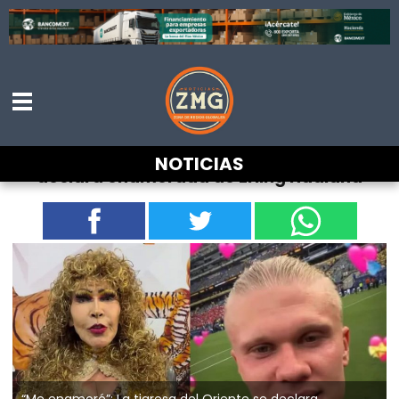
“Me enamoré”: La tigresa del Oriente se
NOTICIAS
declara enamorada de Erling Haaland
“Me enamoré”: La tigresa del Oriente se declara