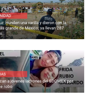
NIDAD
z: Hunden una varilla y dieron con la
ás grande de México; ya llevan 287
s.
IAS
fican a jóvenes ladrones del EDOMEX por
de robo