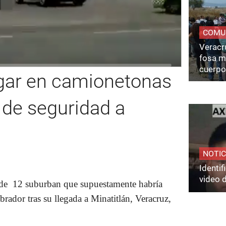
COMU
Veracru
fosa m
cuerpo
egar en camionetonas
o de seguridad a
NOTIC
Identi
video 
a de
12 suburban
que supuestamente habría
brador
tras su llegada a
Minatitlán
, Veracruz,