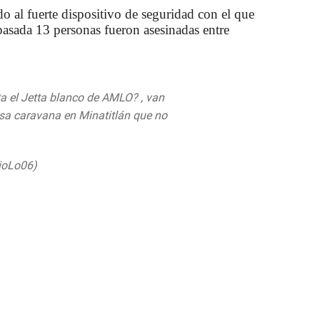
do al fuerte dispositivo de seguridad con el que
pasada 13 personas fueron asesinadas entre
a el Jetta blanco de AMLO? , van
sa caravana en Minatitlán que no
U61fRa
nioLo06)
26 de abril de 2019