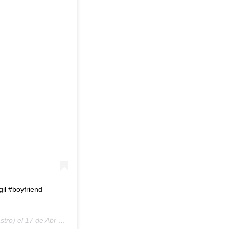
gil #boyfriend
stro) el
17 de Abr de 2019 a las 8:07 PDT