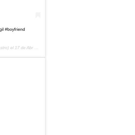
gil #boyfriend
stro) el
17 de Abr de 2019 a las 8:07 PDT