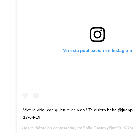
Ver esta publicación en Instagram
Vive la vida, con quien te de vida ! Te quiero bebe @juanp
17•04•19
Una publicación compartida por
Sofia Castro
(@sofia_96ca