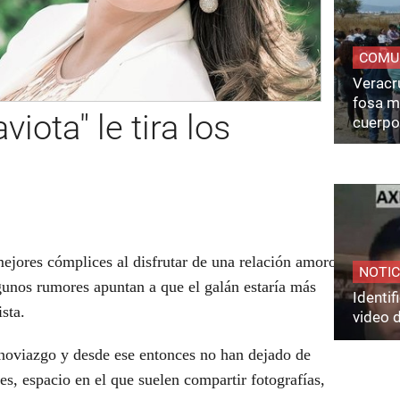
COMU
Veracru
fosa m
viota" le tira los
cuerpo
mejores cómplices al disfrutar de una relación amorosa
NOTIC
gunos rumores apuntan a que el galán estaría más
Identi
sta.
video 
u noviazgo y desde ese entonces no han dejado de
les, espacio en el que suelen compartir fotografías,