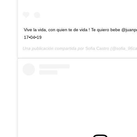
Vive la vida, con quien te de vida ! Te quiero bebe @juanp
17•04•19
Una publicación compartida por
Sofia Castro
(@sofia_96ca