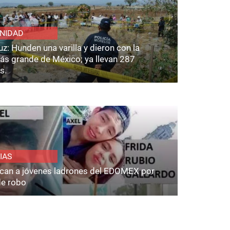
NIDAD
z: Hunden una varilla y dieron con la
ás grande de México; ya llevan 287
s.
IAS
fican a jóvenes ladrones del EDOMEX por
de robo