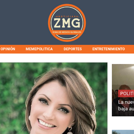
OPINIÓN
MEMEPOLITICA
DEPORTES
ENTRETENIMIENTO
POLIT
La nuev
baja a