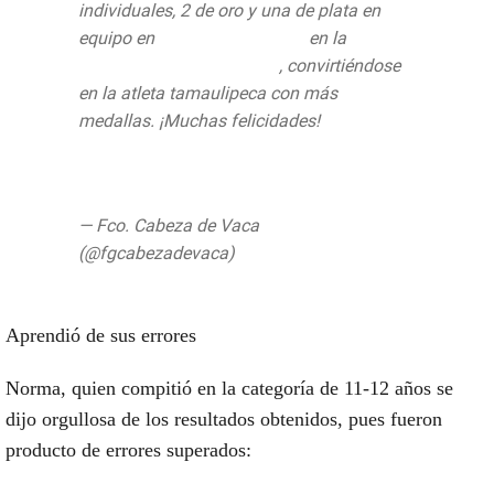
individuales, 2 de oro y una de plata en
equipo en
#GimnasiaRítmica
en la
#OlimpiadaNacional2019
, convirtiéndose
en la atleta tamaulipeca con más
medallas. ¡Muchas felicidades!
@INDETamaulipas
pic.twitter.com/MBPgDp4kbW
— Fco. Cabeza de Vaca
(@fgcabezadevaca)
6 de junio de 2019
Aprendió de sus errores
Norma, quien compitió en la categoría de 11-12 años se
dijo orgullosa de los resultados obtenidos, pues fueron
producto de errores superados: