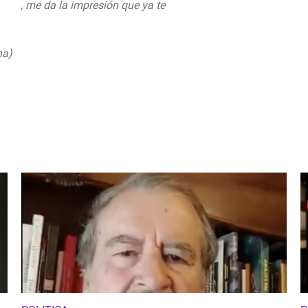
eron
, me da la impresión que ya te
co/qd3MdJwC0Z
na)
August 26, 2019