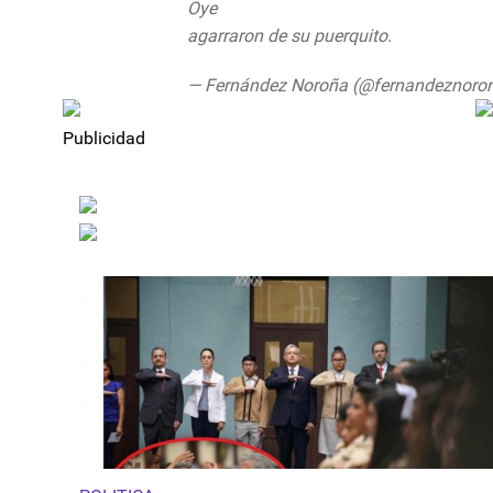
Oye
#TomandanteBorolas
@FelipeCald
agarraron de su puerquito.
https://t.
— Fernández Noroña (@fernandeznoro
Publicidad