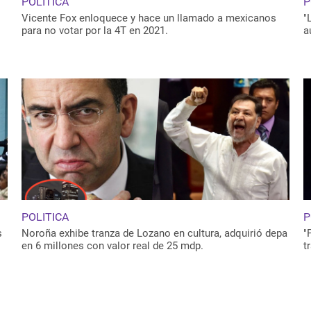
POLITICA
P
Vicente Fox enloquece y hace un llamado a mexicanos
"
para no votar por la 4T en 2021.
a
POLITICA
P
s
Noroña exhibe tranza de Lozano en cultura, adquirió depa
"
en 6 millones con valor real de 25 mdp.
t