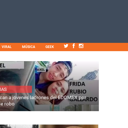
VIRAL
MÚSICA
GEEK
IAS
fican a jóvenes ladrones del EDOMEX por
de robo