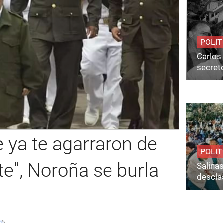
POLIT
Carlos 
secret
 ya te agarraron de
POLIT
e", Noroña se burla
Salina
desclas