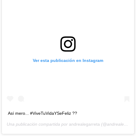
Ver esta publicación en Instagram
Así mero... #ViveTuVidaYSeFeliz ??
Una publicación compartida por
andrealegarreta
(@andrealegarreta) el