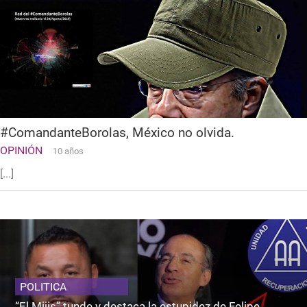
#ComandanteBorolas, México no olvida.
OPINIÓN
10 años
[...]
POLITICA
“El Mijis” tunde y destaca la estupidez de Felipe