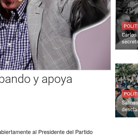
POLIT
Carlos 
secret
 bando y apoya
POLIT
Salina
desclas
biertamente al Presidente del Partido