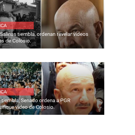
ICA
Salinas tiembla, ordenan revelar videos
os de Colosio.
ICA
s tiembla, Senado ordena a PGR
ifique video de Colosio.