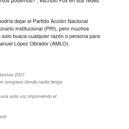
dría dejar el Partido Acción Nacional
ionario Institucional (PRI), pero muchos
o solo busca cualquier razón o persona para
 Manuel López Obrador (AMLO).
lianzas 2021.
n un congreso donde nadie tenga
y una sola voz imponiendo el
Lhe9
Que)
September 3, 2019