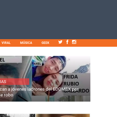
VIRAL
MÚSICA
GEEK
IAS
fican a jóvenes ladrones del EDOMEX por
de robo