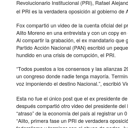
Revolucionario Institucional (PRI), Rafael Aleja
el PRI es la verdadera oposición al gobierno d
Fox compartió un video de la cuenta oficial del 
Alito Moreno en una entrevista y con un copy en
Al compartir la grabación, el ex mandatario que 
Partido Acción Nacional (PAN) escribió un peque
hundido en una crisis de corrupción, el PRI.
“Todos puestos a los consensos y las alianzas 20
un congreso donde nadie tenga mayoría. Terminar
voz imponiendo el destino Nacional.”, escribió V
Esta no fue el único post que el ex presidente d
después compartió otro video del presidente del 
“atraso” de la economía del país al registrar un 0
“Alito, primera fase un PRI de verdadera oposició
federalismo y terminar con el abuso de poder. J