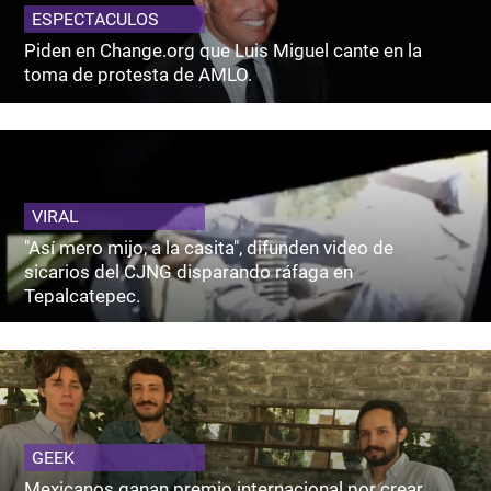
ESPECTACULOS
Piden en Change.org que Luis Miguel cante en la
toma de protesta de AMLO.
VIRAL
"Así mero mijo, a la casita", difunden video de
sicarios del CJNG disparando ráfaga en
Tepalcatepec.
GEEK
Mexicanos ganan premio internacional por crear