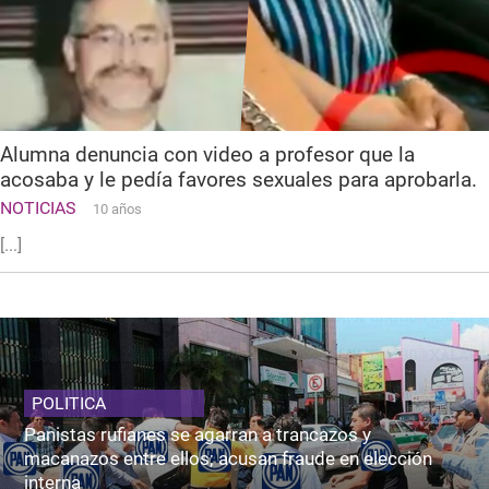
Alumna denuncia con video a profesor que la
acosaba y le pedía favores sexuales para aprobarla.
NOTICIAS
10 años
[...]
POLITICA
Panistas rufianes se agarran a trancazos y
macanazos entre ellos; acusan fraude en elección
interna