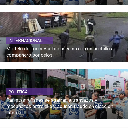
INTERNACIONAL
Modelo de Louis Vuitton asesina con un cuchillo a
compañero por celos.
POLITICA
Panistas rufianes se agarran a trancazos y
macanazos entre ellos; acusan fraude en elección
interna