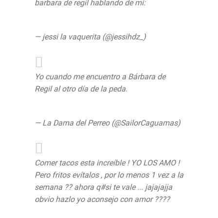
barbara de regil hablando de mi:
pic.twitter.com/29h8RWR83z
— jessi la vaquerita (@jessihdz_)
September 12, 2019
Yo cuando me encuentro a Bárbara de
Regil al otro día de la peda.
pic.twitter.com/PNsM8LnIdC
— La Dama del Perreo (@SailorCaguamas)
September 12, 2019
Comer tacos esta increíble ! YO LOS AMO !
Pero fritos evítalos , por lo menos 1 vez a la
semana ?? ahora q#si te vale ... jajajajja
obvio hazlo yo aconsejo con amor ????
pic.twitter.com/DIAOJip3Se