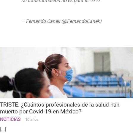
Mi transformación no es para ti...????
pic.twitter.com/kykWOav3YT
— Fernando Canek (@FernandoCanek)
June 9, 2020
TRISTE: ¿Cuántos profesionales de la salud han
muerto por Covid-19 en México?
NOTICIAS
10 años
[...]