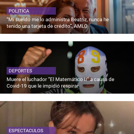
POLITICA
“Mi sueldo me lo administra Beatriz, nunca he
tenido una tarjeta de crédito”, AMLO
DEPORTES
Muere el luchador “El Matemático II” a causa de
Covid-19 que le impidió respirar
ESPECTACULOS