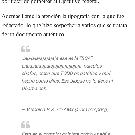
por tratar de golpetear al Ejecutivo federal.
Además llamó la atención la tipografía con la que fue
redactado, lo que hizo sospechar a varios que se tratara
de un documento auténtico.
Jajajajajajajajaja esa es la “BOA”
ajajajjajaajjajajajajajajjajaja, ridículos,
chafas, creen que TODO es patético y mal
hecho como ellos. Ese bloque no lo tiene ni
Obama ehh.
#TodosSomosBoa
pic.twitter.com/h7Lsd7TCI2
— Verónica P. S. ???? Mx (@draveropdeg)
June 9, 2020
Esto es al complot golpista como Anahí a