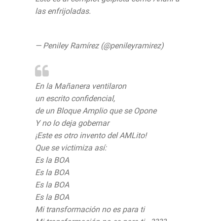
las enfrijoladas.
pic.twitter.com/TZwsWyI657
— Peniley Ramírez (@penileyramirez)
June
9, 2020
En la Mañanera ventilaron
un escrito confidencial,
de un Bloque Amplio que se Opone
Y no lo deja gobernar
¡Este es otro invento del AMLito!
Que se victimiza así:
Es la BOA
Es la BOA
Es la BOA
Es la BOA
Mi transformación no es para ti