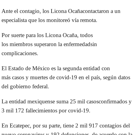
Ante el contagio, los
Licona
Ocaña
contactaron a un
especialista que los monitoreó vía remota.
Por suerte para los
Licona
Ocaña
, todos
los
miembros
superaron la
enfermedad
sin
complicaciones.
El
Estado de México
es la segunda entidad con
más
casos
y muertes de
covid-19
en el país, según datos
del gobierno federal.
La entidad mexiquense suma 25 mil
casos
confirmados
y
3 mil 172 fallecimientos por
covid-19
.
En
Ecatepec
, por su parte, tiene 2 mil 917
contagios
del
nuevo
coronavirus
y 192 defunciones, de acuerdo con la