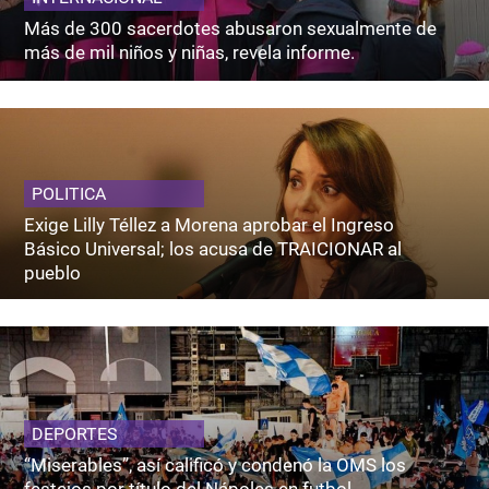
Más de 300 sacerdotes abusaron sexualmente de
más de mil niños y niñas, revela informe.
POLITICA
Exige Lilly Téllez a Morena aprobar el Ingreso
Básico Universal; los acusa de TRAICIONAR al
pueblo
DEPORTES
“Miserables”, así calificó y condenó la OMS los
festejos por título del Nápoles en futbol