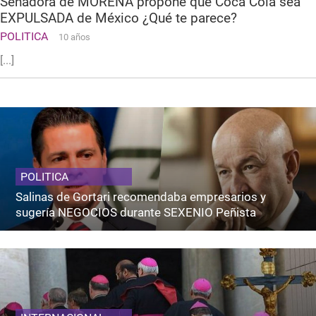
Senadora de MORENA propone que Coca Cola sea
EXPULSADA de México ¿Qué te parece?
POLITICA
10 años
[...]
POLITICA
Salinas de Gortari recomendaba empresarios y
sugería NEGOCIOS durante SEXENIO Peñista