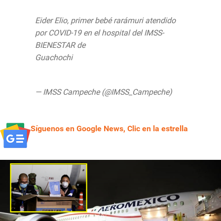
Eider Elio, primer bebé rarámuri atendido
por COVID-19 en el hospital del IMSS-
BIENESTAR de
Guachochi
https://t.co/qJ6Eb3Rjii
pic.twitter.com/FtWTlRxSK8
— IMSS Campeche (@IMSS_Campeche)
July 23, 2020
Síguenos en Google News, Clic en la estrella