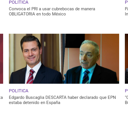
POLITICA
P
Convoca el PRI a usar cubrebocas de manera
P
OBLIGATORIA en todo México
I
POLITICA
P
ta
Edgardo Buscaglia DESCARTA haber declarado que EPN
“
estaba detenido en España
B