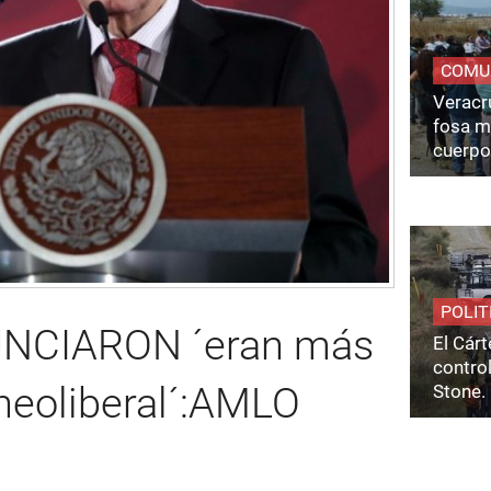
COMU
Veracru
fosa m
cuerpo
POLIT
UNCIARON ´eran más
El Cárt
control
 neoliberal´:AMLO
Stone.