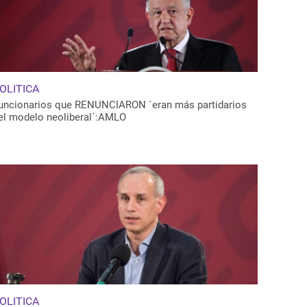
OLITICA
uncionarios que RENUNCIARON ´eran más partidarios
el modelo neoliberal´:AMLO
OLITICA