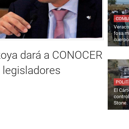
COMU
Veracru
fosa m
cuerpo
zoya dará a CONOCER
legisladores
POLIT
El Cárt
control
Stone.