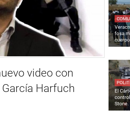
COMU
Veracru
fosa m
cuerpo
uevo video con
POLIT
García Harfuch
El Cárt
control
Stone.