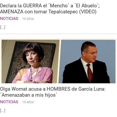
Declara la GUERRA el ´Mencho´ a ´El Abuelo´;
AMENAZA con tomar Tepalcatepec (VIDEO)
NOTICIAS
10 años
[...]
Olga Wornat acusa a HOMBRES de García Luna:
´Amenazaban a mis hijos´
NOTICIAS
10 años
[...]