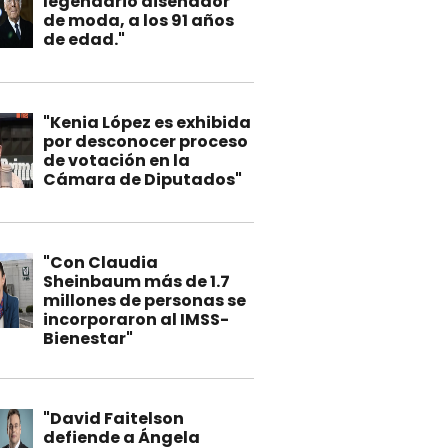
legendario diseñador
de moda, a los 91 años
de edad."
"Kenia López es exhibida
por desconocer proceso
de votación en la
Cámara de Diputados"
"Con Claudia
Sheinbaum más de 1.7
millones de personas se
incorporaron al IMSS-
Bienestar"
"David Faitelson
defiende a Ángela