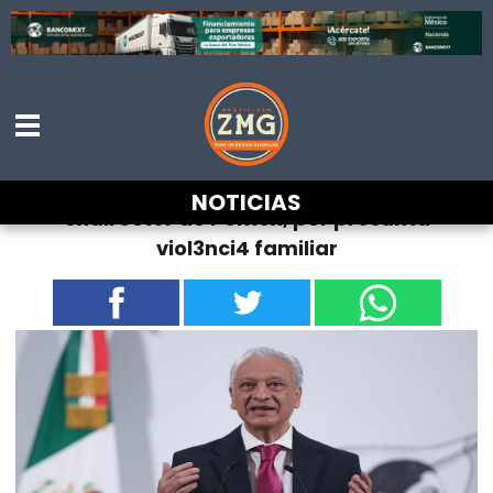
Detienen a Víctor Rodríguez Padilla,
NOTICIAS
exdirector de Pemex, por presunta
viol3nci4 familiar