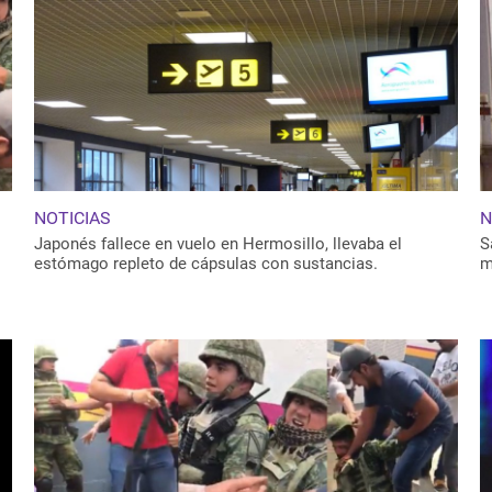
NOTICIAS
N
Japonés fallece en vuelo en Hermosillo, llevaba el
S
estómago repleto de cápsulas con sustancias.
m