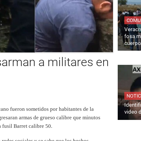
COMU
Veracru
fosa m
cuerpo
sarman a militares en
NOTIC
Identi
cano fueron sometidos por habitantes de la
video 
resaran armas de grueso calibre que minutos
 fusil Barret calibre 50.
 redes sociales y se sabe que los hechos