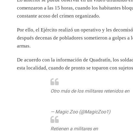
comenzaron a las 15 horas, cuando los habitantes bloq
constante acoso del crimen organizado.
Por ello, el Ejército realizó un operativo y les decomi
después decenas de pobladores sometieron a golpes a lo
armas.
De acuerdo con la información de Quadratín, los soldad
esta localidad, cuando de pronto se toparon con sujeto
Otro más de los militares retenidos en
pic.twitter.com/wx9hUp1WyT
— Magic Zoo (@MagicZoo1)
27 de may
Retienen a militares en
#LaHuacana
#M