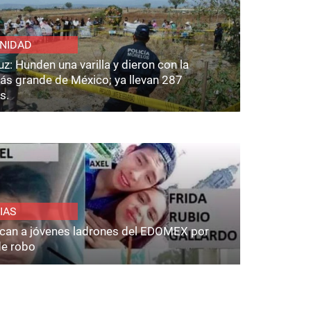
NIDAD
z: Hunden una varilla y dieron con la
ás grande de México; ya llevan 287
s.
IAS
fican a jóvenes ladrones del EDOMEX por
de robo