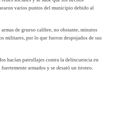
uearon varios puntos del municipio debido al
só armas de grueso calibre, no obstante, minutos
s militares, por lo que fueron despojados de sus
os hacían patrullajes contra la delincuencia en
s fuertemente armados y se desató un tiroteo.
#Michoacan
o de 2019
ichoacán
#Video