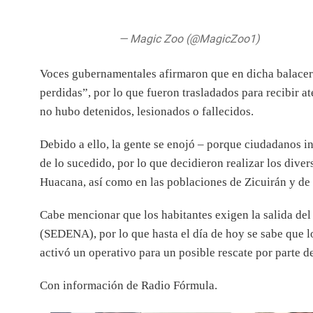
pic.twitter.com/oWxg0d5CqE
— Magic Zoo (@MagicZoo1)
27 de may
Voces gubernamentales afirmaron que en dicha balacera
perdidas”, por lo que fueron trasladados para recibir at
no hubo detenidos, lesionados o fallecidos.
Debido a ello, la gente se enojó – porque ciudadanos in
de lo sucedido, por lo que decidieron realizar los dive
Huacana, así como en las poblaciones de Zicuirán y de
Cabe mencionar que los habitantes exigen la salida del
(SEDENA), por lo que hasta el día de hoy se sabe que lo
activó un operativo para un posible rescate por parte 
Con información de Radio Fórmula.