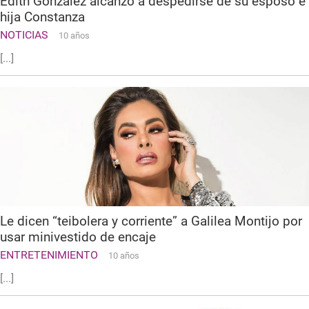
Edith González alcanzó a despedirse de su esposo e
hija Constanza
NOTICIAS
10 años
[...]
Le dicen “teibolera y corriente” a Galilea Montijo por
usar minivestido de encaje
ENTRETENIMIENTO
10 años
[...]