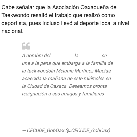
Cabe señalar que la Asociación Oaxaqueña de
Taekwondo resaltó el trabajo que realizó como
deportista, pues incluso llevó al deporte local a nivel
nacional.
A nombre del
@GobOax
la
#CECUDE
se
une a la pena que embarga a la familia de
la taekwondoín Melanie Martínez Macías,
acaecida la mañana de este miércoles en
la Ciudad de Oaxaca. Deseamos pronta
resignación a sus amigos y familiares
@alejandromurat
@IvetteMurat
@MontseHeinze
pic.twitter.com/YEwbhsV7OU
— CECUDE_GobOax (@CECUDE_GobOax)