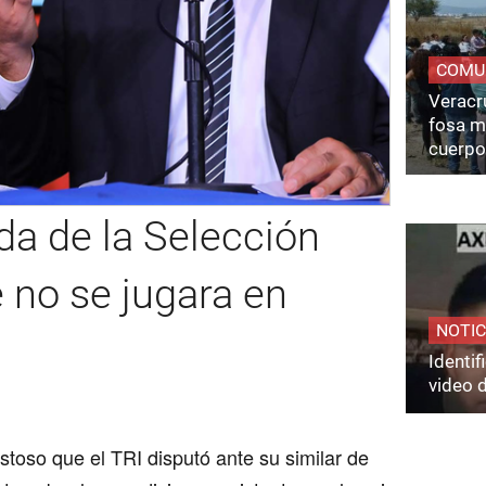
COMU
Veracru
fosa m
cuerpo
a de la Selección
 no se jugara en
NOTIC
Identi
video 
stoso que el TRI disputó ante su similar de