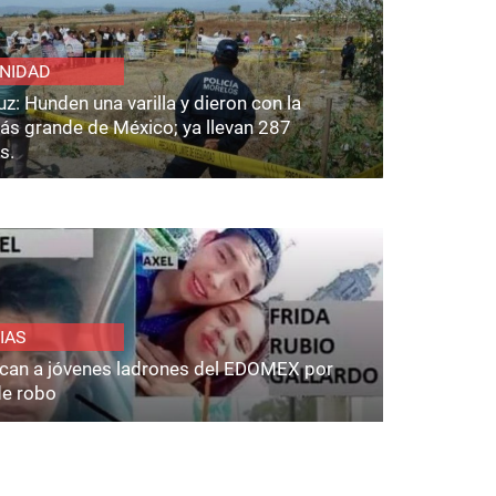
NIDAD
z: Hunden una varilla y dieron con la
ás grande de México; ya llevan 287
s.
IAS
fican a jóvenes ladrones del EDOMEX por
de robo