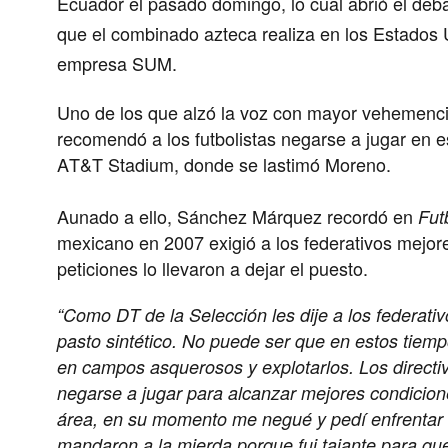
Ecuador
el pasado domingo, lo cual abrió el deba
que el combinado azteca realiza en los
Estados 
empresa SUM.
Uno de los que alzó la voz con mayor vehemenci
recomendó a los futbolistas negarse a jugar en es
AT&T Stadium, donde se lastimó Moreno.
Aunado a ello, Sánchez Márquez recordó en
Fut
mexicano en 2007 exigió a los federativos mejores
peticiones lo llevaron a dejar el puesto.
“Como DT de la Selección les dije a los federat
pasto sintético. No puede ser que en estos tiemp
en campos asquerosos y explotarlos. Los directi
negarse a jugar para alcanzar mejores condicion
área, en su momento me negué y pedí enfrentar 
mandaron a la mierda porque fui tajante para qu