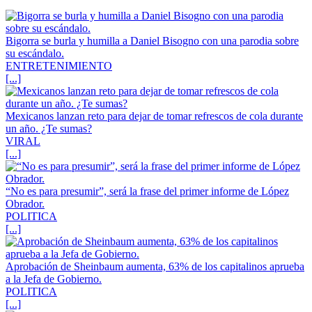
Bigorra se burla y humilla a Daniel Bisogno con una parodia sobre
su escándalo.
ENTRETENIMIENTO
[...]
Mexicanos lanzan reto para dejar de tomar refrescos de cola durante
un año. ¿Te sumas?
VIRAL
[...]
“No es para presumir”, será la frase del primer informe de López
Obrador.
POLITICA
[...]
Aprobación de Sheinbaum aumenta, 63% de los capitalinos aprueba
a la Jefa de Gobierno.
POLITICA
[...]