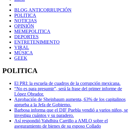
BLOG ANTICORRUPCIÓN
POLITICA
NOTICIAS
OPINIÓN
MEMEPOLITICA
DEPORTES
ENTRETENIMIENTO
VIRAL
MÚSICA
GEEK
POLITICA
El PRI: la escuela de cuadros de la corrupción mexicana.
“No es para presumir”, será la frase del primer informe de
López Obrador.
Aprobación de Sheinbaum aumenta, 63% de los capitalinos
aprueba a la Jefa de Gobierno.
Barbosa informa que el DIF Puebla vendió a varios niños, se
investiga cuántos y su paradero.
Así respondió Yahdhira Carrillo a AMLO sobre el
aseguramiento de bienes de su esposo Collado