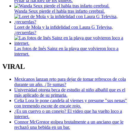
evitar la flacidez de los glúteos.
Wanda Seux pierde el habla tras infarto cerebral.
Loret de Mola y la infidelidad con Laura G Televisa,
¿recuerdas?
Las fotos de Inés Sainz en la playa que volvieron loco a
internet.
VIRAL
Mexicanos lanzan reto para dejar de tomar refrescos de cola
durante un año. ¿Te sumas?
Universidad otorga beca de estudio al niño albañil que es el
más aplicado de su primaria.
Celia Lora le pone candela al viernes y presume "sus nenas"
con tremendo escote de encaje rojo.
¿Es un cuervo o un conejo? El video que ha vuelto loco a
internet.
Connor McGregor golpea brutalmente a un anciano que le
rechazó una bebida en un bar.