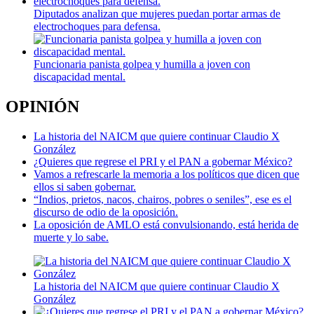
Diputados analizan que mujeres puedan portar armas de
electrochoques para defensa.
Funcionaria panista golpea y humilla a joven con
discapacidad mental.
OPINIÓN
La historia del NAICM que quiere continuar Claudio X
González
¿Quieres que regrese el PRI y el PAN a gobernar México?
Vamos a refrescarle la memoria a los políticos que dicen que
ellos si saben gobernar.
“Indios, prietos, nacos, chairos, pobres o seniles”, ese es el
discurso de odio de la oposición.
La oposición de AMLO está convulsionando, está herida de
muerte y lo sabe.
La historia del NAICM que quiere continuar Claudio X
González