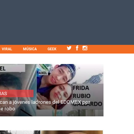
VIRAL
MÚSICA
GEEK
IAS
fican a jóvenes ladrones del EDOMEX por
de robo