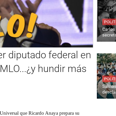
POLIT
Carlos 
secret
r diputado federal en
AMLO...¿y hundir más
POLIT
Salina
desclas
 Universal que Ricardo Anaya prepara su