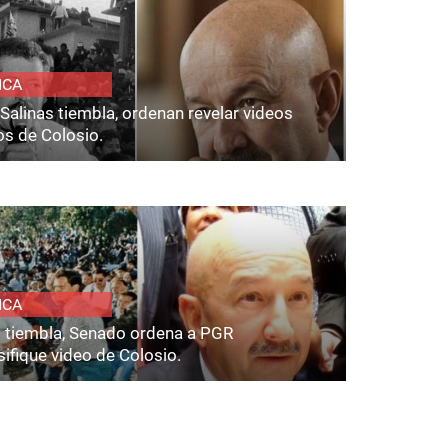
ICA
Salinas tiembla, ordenan revelar videos
os de Colosio.
ICA
s tiembla, Senado ordena a PGR
ifique video de Colosio.