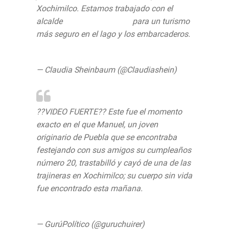
Xochimilco. Estamos trabajado con el
alcalde
@JoseCarlosXoch
para un turismo
más seguro en el lago y los embarcaderos.
https://t.co/f5N1481AKJ
— Claudia Sheinbaum (@Claudiashein)
September 2, 2019
??VIDEO FUERTE?? Este fue el momento
exacto en el que Manuel, un joven
originario de Puebla que se encontraba
festejando con sus amigos su cumpleaños
número 20, trastabilló y cayó de una de las
trajineras en Xochimilco; su cuerpo sin vida
fue encontrado esta mañana.
pic.twitter.com/BDXFfyagCH
— GurúPolítico (@guruchuirer)
September