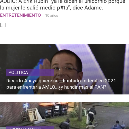
AUDIO: A Erik Rubin “ya le dicen el unicornio porque
la mujer le salió medio p#ta”, dice Adame.
ENTRETENIMIENTO
10 años
[...]
POLITICA
Ricardo Anaya quiere ser diputado federal en 2021
para enfrentar a AMLO...¿y hundir más al PAN?