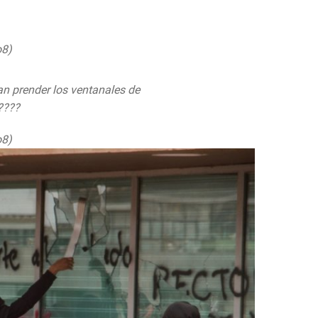
pic.twitter.com/rHKPYCsc7M
o8)
September 3, 2019
n prender los ventanales de
????
pic.twitter.com/1fmeaduq3S
o8)
September 3, 2019