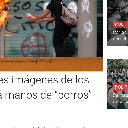
POLIT
Carlos 
secret
tes imágenes de los
POLIT
a manos de “porros”
Salina
desclas