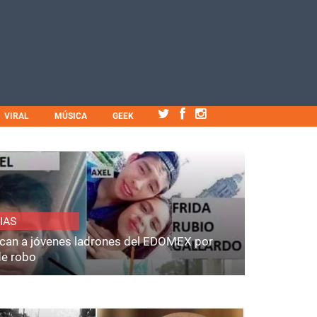
VIRAL
MÚSICA
GEEK
IAS
fican a jóvenes ladrones del EDOMEX por
de robo