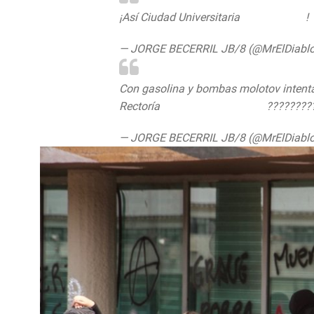
¡Así Ciudad Universitaria
@UNAM_MX
!
— JORGE BECERRIL JB/8 (@MrElDiabl
Con gasolina y bombas molotov intenta
Rectoría
@UNAM_MX
#Video
????????
— JORGE BECERRIL JB/8 (@MrElDiabl