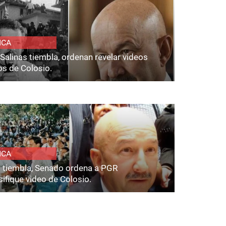
ICA
Salinas tiembla, ordenan revelar videos
os de Colosio.
ICA
s tiembla, Senado ordena a PGR
ifique video de Colosio.