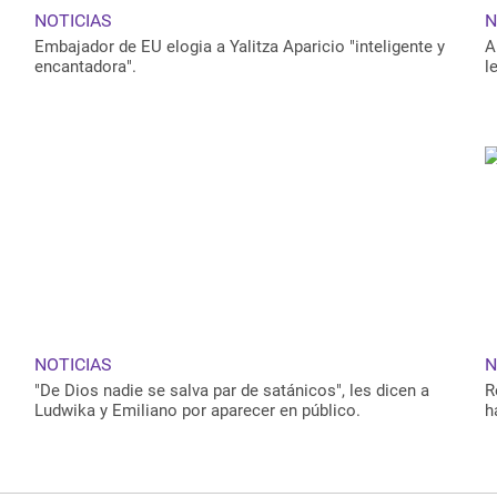
NOTICIAS
N
Embajador de EU elogia a Yalitza Aparicio "inteligente y
A
encantadora".
l
NOTICIAS
N
"De Dios nadie se salva par de satánicos", les dicen a
R
Ludwika y Emiliano por aparecer en público.
h