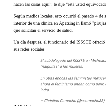
hacen las cosas aquí”; le dije “está usted equivoca
Según medios locales, esto ocurrió el pasado 4 de 
interior de una clínica en Apatzingán llamó "piruja
que solicitan el servicio de salud.
Un día después, el funcionario del ISSSTE ofreció 
sus redes sociales
El subdelegado del ISSSTE en Michoacá
“nalguitas” a las mujeres.
En otras épocas las feministas mexica
ahora el feminismo andan como perro c
ladra.
pic.twitter.com/P7b5cGvjtz
— Christian Camacho (@ccamacho88)