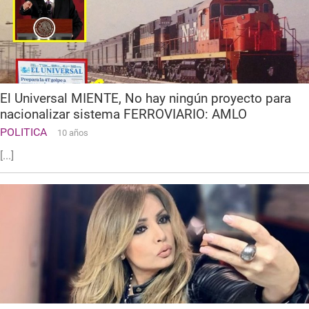
El Universal MIENTE, No hay ningún proyecto para
nacionalizar sistema FERROVIARIO: AMLO
POLITICA
10 años
[...]