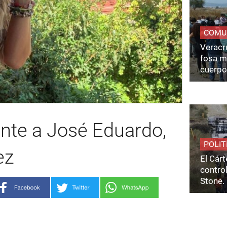
COMU
Veracru
fosa m
cuerpo
nte a José Eduardo,
POLIT
ez
El Cárt
control
Stone.