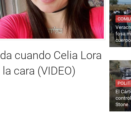
COMU
Veracru
fosa m
cuerpo
da cuando Celia Lora
la cara (VIDEO)
POLIT
El Cárt
control
Stone.