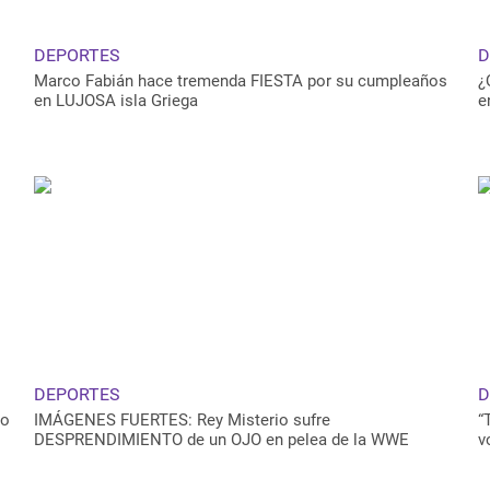
DEPORTES
D
Marco Fabián hace tremenda FIESTA por su cumpleaños
¿
en LUJOSA isla Griega
e
DEPORTES
D
to
IMÁGENES FUERTES: Rey Misterio sufre
“
DESPRENDIMIENTO de un OJO en pelea de la WWE
v