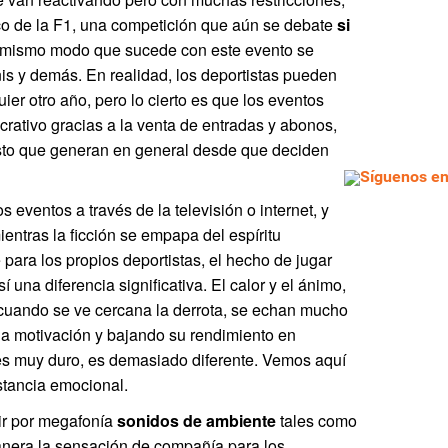
o de la F1, una competición que aún se debate
si
l mismo modo que sucede con este evento se
enis y demás. En realidad, los deportistas pueden
ier otro año, pero lo cierto es que los eventos
crativo gracias a la venta de entradas y abonos,
sto que generan en general desde que deciden
Síguenos en 
 eventos a través de la televisión o internet, y
ntras la ficción se empapa del espíritu
 para los propios deportistas, el hecho de jugar
 una diferencia significativa. El calor y el ánimo,
o cuando se ve cercana la derrota, se echan mucho
la motivación y bajando su rendimiento en
o es muy duro, es demasiado diferente. Vemos aquí
istancia emocional.
ir por megafonía
sonidos de ambiente
tales como
anera la sensación de compañía para los