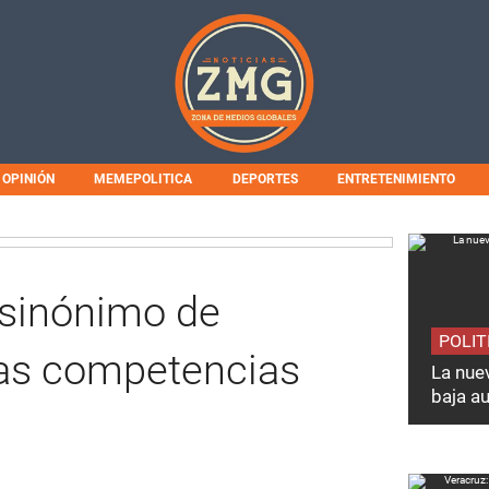
OPINIÓN
MEMEPOLITICA
DEPORTES
ENTRETENIMIENTO
s sinónimo de
POLIT
Las competencias
La nuev
baja a