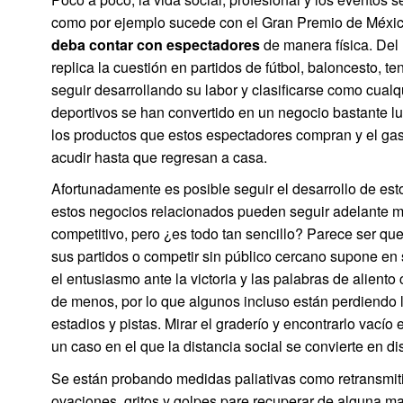
como por ejemplo sucede con el Gran Premio de Méxic
deba contar con espectadores
de manera física. De
replica la cuestión en partidos de fútbol, baloncesto, t
seguir desarrollando su labor y clasificarse como cualqu
deportivos se han convertido en un negocio bastante lu
los productos que estos espectadores compran y el ga
acudir hasta que regresan a casa.
Afortunadamente es posible seguir el desarrollo de estos
estos negocios relacionados pueden seguir adelante mie
competitivo, pero ¿es todo tan sencillo? Parece ser que
sus partidos o competir sin público cercano supone en sí
el entusiasmo ante la victoria y las palabras de alient
de menos, por lo que algunos incluso están perdiendo 
estadios y pistas. Mirar el graderío y encontrarlo vací
un caso en el que la distancia social se convierte en d
Se están probando medidas paliativas como retransmit
ovaciones, gritos y golpes pare recuperar de alguna m