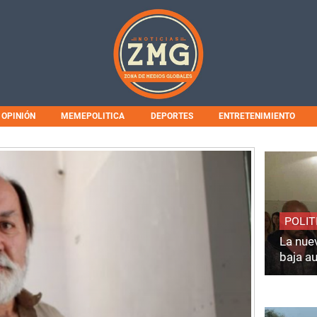
OPINIÓN
MEMEPOLITICA
DEPORTES
ENTRETENIMIENTO
POLIT
La nuev
baja a