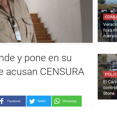
COMU
Veracru
fosa m
cuerpo
nde y pone en su
 que acusan CENSURA
POLIT
El Cárt
control
Stone.