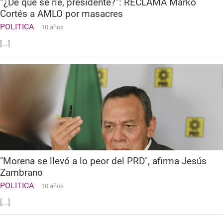
“¿De qué se ríe, presidente?”: RECLAMA Marko
Cortés a AMLO por masacres
POLITICA
10 años
[...]
"Morena se llevó a lo peor del PRD", afirma Jesús
Zambrano
POLITICA
10 años
[...]