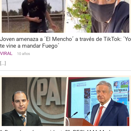
Joven amenaza a ´El Mencho´ a través de TikTok: ´Yo
te vine a mandar Fuego´
VIRAL
10 años
[...]