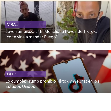
VIRAL
Joven amenaza a ´El Mencho´ a través de TikTok:
´Yo te vine a mandar Fuego´
GEEK
Lo cumple; Trump prohibió Tiktok y WeChat en los
Estados Unidos