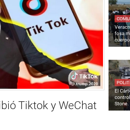
COMU
Veracru
fosa m
cuerpo
POLIT
El Cárt
control
bió Tiktok y WeChat
Stone.