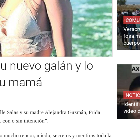
COMU
Veracru
fosa m
cuerpo
u nuevo galán y lo
 su mamá
NOTIC
Identi
video 
lle Salas y su madre Alejandra Guzmán, Frida
, con o sin intención”.
 mucho rencor, miedo, secretos y mentiras toda la