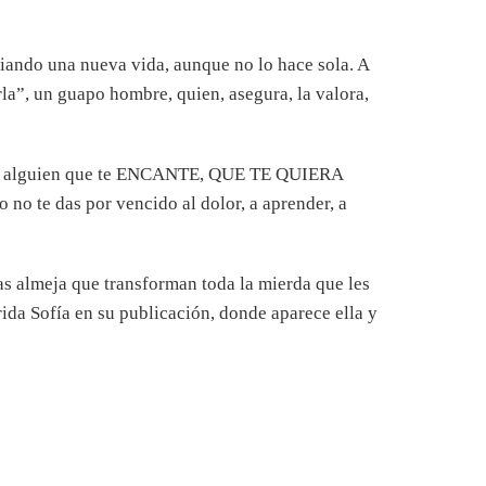
iciando una nueva vida, aunque no lo hace sola. A
rla”, un guapo hombre, quien, asegura, la valora,
o por alguien que te ENCANTE, QUE TE QUIERA
 no te das por vencido al dolor, a aprender, a
as almeja que transforman toda la mierda que les
rida Sofía en su publicación, donde aparece ella y
itter.com/OrmOBo8DHM
o de 2019