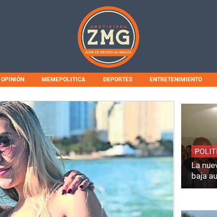
OPINIÓN
MEMEPOLITICA
DEPORTES
ENTRETENIMIENTO
POLIT
La nuev
baja a