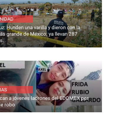
NIDAD
z: Hunden una varilla y dieron con la
ás grande de México; ya llevan 287
s.
IAS
fican a jóvenes ladrones del EDOMEX por
de robo