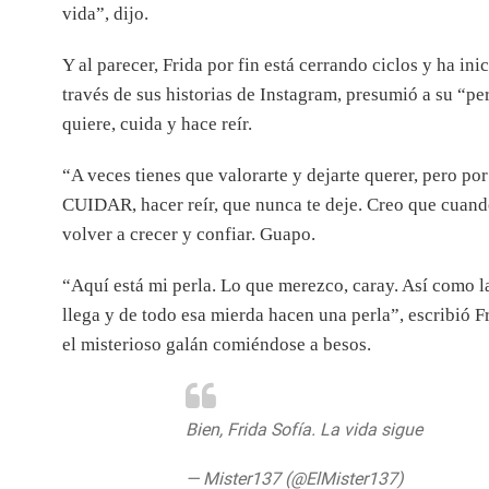
vida”, dijo.
Y al parecer, Frida por fin está cerrando ciclos y ha in
través de sus historias de Instagram, presumió a su “pe
quiere, cuida y hace reír.
“A veces tienes que valorarte y dejarte querer, per
CUIDAR, hacer reír, que nunca te deje. Creo que cuando
volver a crecer y confiar. Guapo.
“Aquí está mi perla. Lo que merezco, caray. Así como l
llega y de todo esa mierda hacen una perla”, escribió F
el misterioso galán comiéndose a besos.
Bien, Frida Sofía. La vida sigue
pic.tw
— Mister137 (@ElMister137)
27 de may