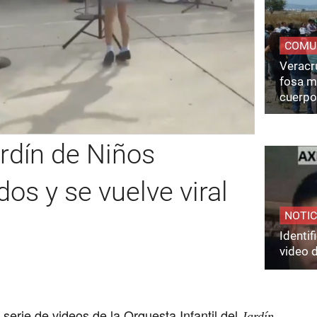
COMU
Veracru
fosa m
cuerpo
rdín de Niños
dos y se vuelve viral
NOTIC
Identi
video 
a serie de videos de la
Orquesta Infantil
del
Jardín