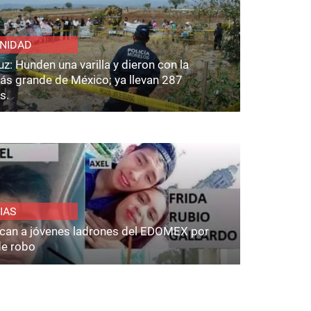
NIDAD
z: Hunden una varilla y dieron con la
ás grande de México; ya llevan 287
s.
IAS
fican a jóvenes ladrones del EDOMEX por
de robo