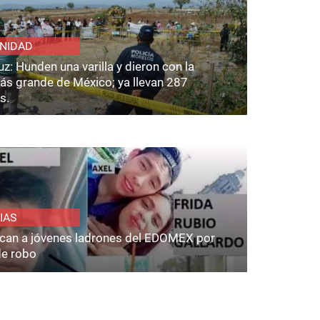
NIDAD
z: Hunden una varilla y dieron con la
ás grande de México; ya llevan 287
s.
IAS
fican a jóvenes ladrones del EDOMEX por
de robo