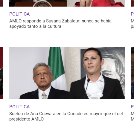
POLITICA
P
AMLO responde a Susana Zabaleta: nunca se había
M
apoyado tanto a la cultura
p
POLITICA
P
Sueldo de Ana Guevara en la Conade es mayor que el del
M
presidente AMLO.
M