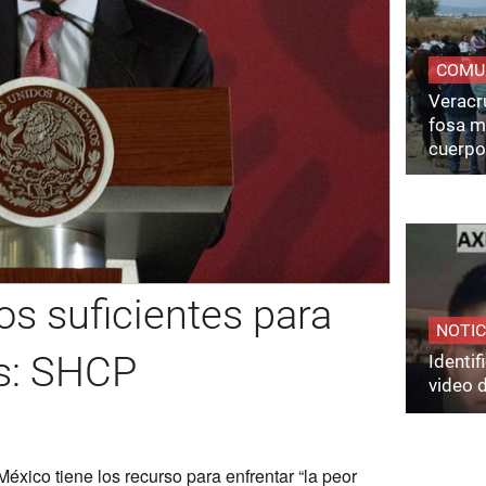
COMU
Veracru
fosa m
cuerpo
os suficientes para
NOTIC
is: SHCP
Identi
video 
éxico tiene los recurso para enfrentar “la peor