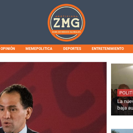
OPINIÓN
MEMEPOLITICA
DEPORTES
ENTRETENIMIENTO
POLIT
La nuev
baja a